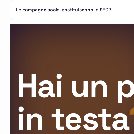
Le campagne social sostituiscono la SEO?
Hai un 
in testa