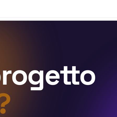
progetto
?